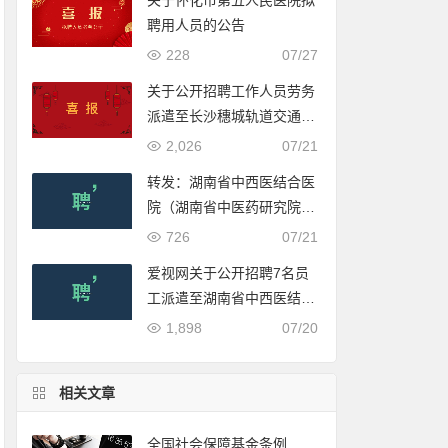
关于怀化市第五人民医院拟
聘用人员的公告
228
07/27
关于公开招聘工作人员劳务
派遣至长沙穗城轨道交通有
限公司入围体检人员名单的
2,026
07/21
公示
转发：湖南省中西医结合医
院（湖南省中医药研究院附
属医院）2022年公开招聘
726
07/21
合同制工作人员公告
爱视网关于公开招聘7名员
工派遣至湖南省中西医结合
医院（湖南省中医药研究院
1,898
07/20
附属医院）工作的公告
相关文章
全国社会保障基金条例