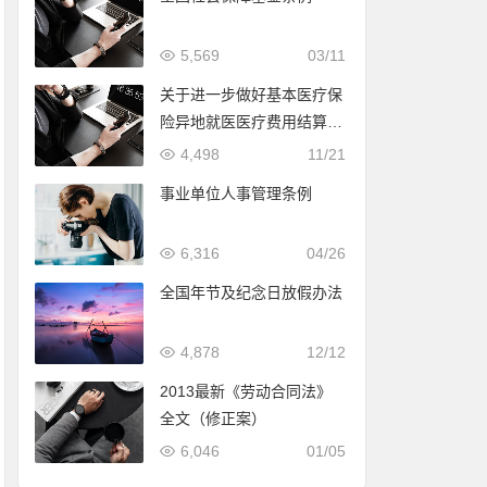
5,569
03/11
关于进一步做好基本医疗保
险异地就医医疗费用结算工
作的指导意见
4,498
11/21
事业单位人事管理条例
6,316
04/26
全国年节及纪念日放假办法
4,878
12/12
2013最新《劳动合同法》
全文（修正案）
6,046
01/05