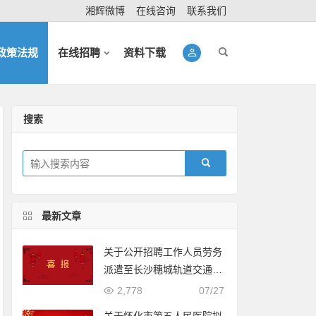
湘辉微博
在线咨询
联系我们
政策法规
在线招聘
资料下载
搜索
最新文章
关于公开招聘工作人员劳务
派遣至长沙穗城轨道交通有
限公司入围体检人员名单的
2,778
07/27
公示