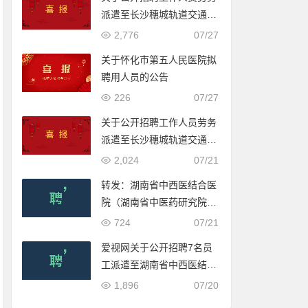
派遣至长沙穗城轨道交通有
限公司入围体检人员名单的
2,776
07/27
公示
关于怀化市第五人民医院拟
聘用人员的公告
226
07/27
关于公开招聘工作人员劳务
派遣至长沙穗城轨道交通有
限公司入围体检人员名单的
2,024
07/21
公示
转发：湖南省中西医结合医
院（湖南省中医药研究院附
属医院）2022年公开招聘
724
07/21
合同制工作人员公告
爱视网关于公开招聘7名员
工派遣至湖南省中西医结合
医院（湖南省中医药研究院
1,896
07/20
附属医院）工作的公告