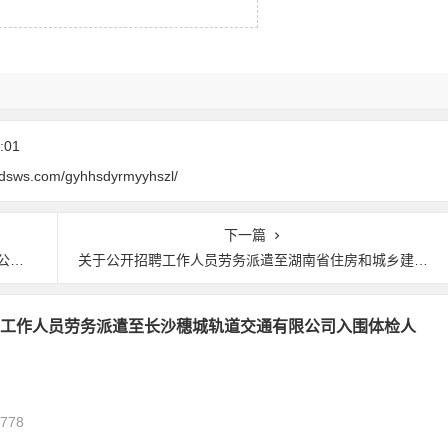
:01
0dsws.com/gyhhsdyrmyyhszl/
下一篇
表
关于公开招聘工作人员劳务派遣至湖南省住房和城乡建设厅的公告
工作人员劳务派遣至长沙穗城轨道交通有限公司入围体检人
,778