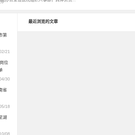
26
最近浏览的文章
市第
02/21
理岗位
单
04/30
南省
05/18
至湖
10/08