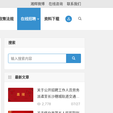
湘辉微博
在线咨询
联系我们
政策法规
在线招聘
资料下载
搜索
最新文章
关于公开招聘工作人员劳务
派遣至长沙穗城轨道交通有
限公司入围体检人员名单的
2,778
07/27
公示