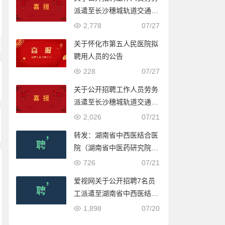
派遣至长沙穗城轨道交通有
限公司入围体检人员名单的
2,778
07/27
公示
关于怀化市第五人民医院拟
聘用人员的公告
228
07/27
关于公开招聘工作人员劳务
派遣至长沙穗城轨道交通有
限公司入围体检人员名单的
2,026
07/21
公示
转发：湖南省中西医结合医
院（湖南省中医药研究院附
属医院）2022年公开招聘
726
07/21
合同制工作人员公告
爱视网关于公开招聘7名员
工派遣至湖南省中西医结合
医院（湖南省中医药研究院
1,898
07/20
附属医院）工作的公告