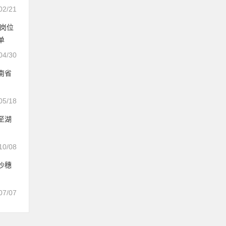
02/21
理岗位
单
04/30
南省
05/18
至湖
10/08
沙穗
07/07