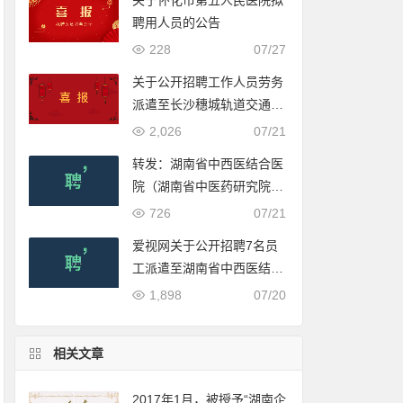
关于怀化市第五人民医院拟
聘用人员的公告
228
07/27
关于公开招聘工作人员劳务
派遣至长沙穗城轨道交通有
限公司入围体检人员名单的
2,026
07/21
公示
转发：湖南省中西医结合医
院（湖南省中医药研究院附
属医院）2022年公开招聘
726
07/21
合同制工作人员公告
爱视网关于公开招聘7名员
工派遣至湖南省中西医结合
医院（湖南省中医药研究院
1,898
07/20
附属医院）工作的公告
相关文章
2017年1月，被授予“湖南企