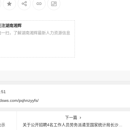
关注湖南湘辉
扫一扫，了解湖南湘辉最新人力资源信息
:51
0dsws.com/pqhnzyyfs/
下一篇
公示
关于公开招聘4名工作人员劳务派遣至国家统计局长沙调查队工作的公告