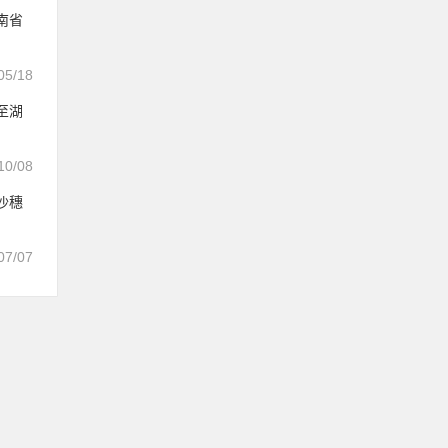
南省
05/18
至湖
10/08
沙穗
07/07