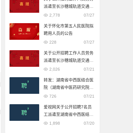
派遣至长沙穗城轨道交通有
限公司入围体检人员名单的
2,778
07/27
公示
关于怀化市第五人民医院拟
聘用人员的公告
228
07/27
关于公开招聘工作人员劳务
派遣至长沙穗城轨道交通有
限公司入围体检人员名单的
2,026
07/21
公示
转发：湖南省中西医结合医
院（湖南省中医药研究院附
属医院）2022年公开招聘
726
07/21
合同制工作人员公告
爱视网关于公开招聘7名员
工派遣至湖南省中西医结合
医院（湖南省中医药研究院
1,898
07/20
附属医院）工作的公告