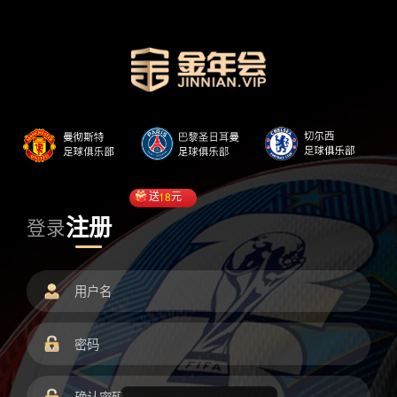
送
18
元
注册
登录